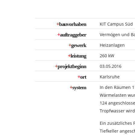
+
bauvorhaben
KIT Campus Süd
+
auftraggeber
Vermögen und B
+
gewerk
Heizanlagen
+
leistung
260 kW
+
projektbeginn
03.05.2016
+
ort
Karlsruhe
+
system
In den Räumen 11
Wärmelasten wurd
124 angeschlosse
Tropfwasser wir
Ein zusätzliches 
Tiefkeller anges