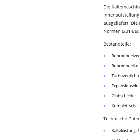
Die Kältemaschine
Innenaufstellung.
ausgeliefert. Di
Normen (2014/68/
Bestandteile:
Rohrbündelve
Rohrbündelko
Turboverdichte
Expansionseinh
Ölabscheider
Komplettschal
Technische Daten
Kälteleistung: