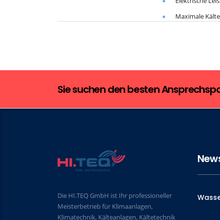
Elektrische Le
Maximale Kälte
Sie suchen den besten Ansprechspar
New
Die HI.TEQ GmbH ist Ihr professioneller
Wasse
Meisterbetrieb für Klimaanlagen,
Klimatechnik, Kälteanlagen, Kältetechnik