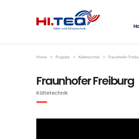
H
Home
Projekte
Kältetechnik
Fraunhofer Freib
Fraunhofer Freiburg
Kältetechnik