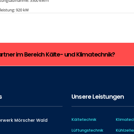
istungsaufnahme: 3500 kW/h
leistung: 920 kW
tner im Bereich Kälte- und Klimatechnik?
s
Unsere Leistungen
Kältetechnik
Klimatec
rwerk Mörscher Wald
Lüftungstechnik
Kühlzelle