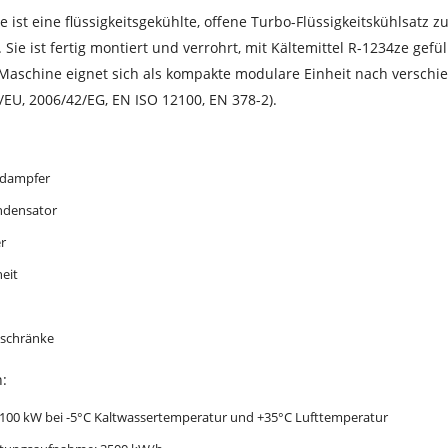
 ist eine flüssigkeitsgekühlte, offene Turbo-Flüssigkeitskühlsatz z
 Sie ist fertig montiert und verrohrt, mit Kältemittel R-1234ze gefül
e Maschine eignet sich als kompakte modulare Einheit nach versch
EU, 2006/42/EG, EN ISO 12100, EN 378-2).
rdampfer
ndensator
r
eit
tschränke
:
 1100 kW bei -5°C Kaltwassertemperatur und +35°C Lufttemperatur